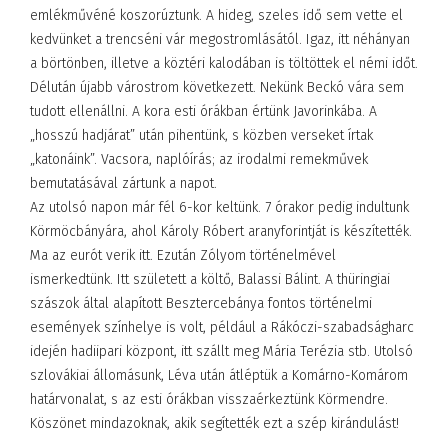
emlékművéné koszorúztunk. A hideg, szeles idő sem vette el
kedvünket a trencséni vár megostromlásától. Igaz, itt néhányan
a börtönben, illetve a köztéri kalodában is töltöttek el némi időt.
Délután újabb várostrom következett. Nekünk Beckó vára sem
tudott ellenállni. A kora esti órákban értünk Javorinkába. A
„hosszú hadjárat” után pihentünk, s közben verseket írtak
„katonáink”. Vacsora, naplóírás; az irodalmi remekművek
bemutatásával zártunk a napot.
Az utolsó napon már fél 6-kor keltünk. 7 órakor pedig indultunk
Körmöcbányára, ahol Károly Róbert aranyforintját is készítették.
Ma az eurót verik itt. Ezután Zólyom történelmével
ismerkedtünk. Itt született a költő, Balassi Bálint. A thüringiai
szászok által alapított Besztercebánya fontos történelmi
események színhelye is volt, például a Rákóczi-szabadságharc
idején hadiipari központ, itt szállt meg Mária Terézia stb. Utolsó
szlovákiai állomásunk, Léva után átléptük a Komárno-Komárom
határvonalat, s az esti órákban visszaérkeztünk Körmendre.
Köszönet mindazoknak, akik segítették ezt a szép kirándulást!