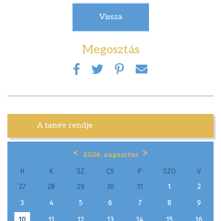
Vissza
Megosztás
A tanév rendje
<
>
2026. augusztus
H
K
SZ
CS
P
SZO
V
27
28
29
30
31
1
2
3
4
5
6
7
8
9
11
12
13
14
15
16
10