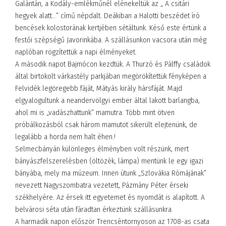
Galántán, a Kodály-emlékműnél elénekeltük az „ A csitári
hegyek alatt…” című népdalt. Deákiban a Halotti beszédet író
bencések kolostorának kertjében sétáltunk. Késő este értünk a
festői szépségű Javorinkába. A szállásunkon vacsora után még
naplóban rögzítettük a napi élményeket.
A második napot Bajmócon kezdtük. A Thurzó és Pálffy családok
által birtokolt várkastély parkjában megörökítettük fényképen a
Felvidék legöregebb fáját, Mátyás király hársfáját. Majd
elgyalogultunk a neandervölgyi ember által lakott barlangba,
ahol mi is „vadászhattunk” mamutra. Több mint ötven
próbálkozásból csak három mamutot sikerült elejtenünk, de
legalább a horda nem halt éhen.!
Selmecbányán különleges élményben volt részünk, mert
bányászfelszerelésben (öltözék, lámpa) mentünk le egy igazi
bányába, mely ma múzeum. Innen útunk „Szlovákia Rómájának”
nevezett Nagyszombatra vezetett, Pázmány Péter érseki
székhelyére. Az érsek itt egyetemet és nyomdát is alapított. A
belvárosi séta után fáradtan érkeztünk szállásunkra.
A harmadik napon először Trencséntornyoson az 1708-as csata