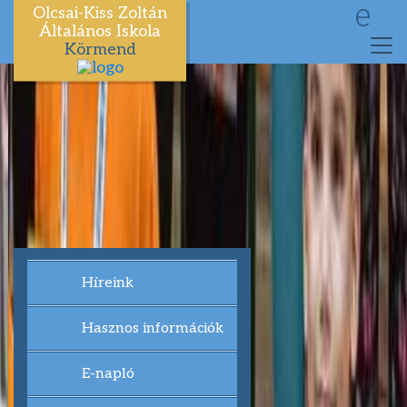
e
Olcsai-Kiss Zoltán
Általános Iskola
Körmend
Híreink
Hasznos információk
E-napló