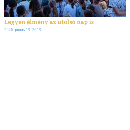
Legyen élmény az utolsó nap is
É
2026. június 19. 20:19
d
20