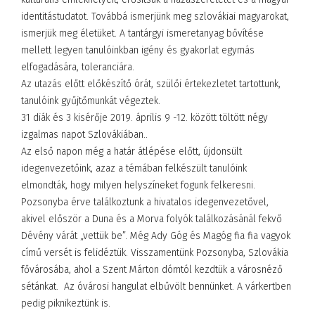
identitástudatot. Továbbá ismerjünk meg szlovákiai magyarokat,
ismerjük meg életüket. A tantárgyi ismeretanyag bővítése
mellett legyen tanulóinkban igény és gyakorlat egymás
elfogadására, toleranciára.
Az utazás előtt előkészítő órát, szülői értekezletet tartottunk,
tanulóink gyűjtőmunkát végeztek.
31 diák és 3 kisérője 2019. április 9 -12. között töltött négy
izgalmas napot Szlovákiában..
Az első napon még a határ átlépése előtt, újdonsült
idegenvezetőink, azaz a témában felkészült tanulóink
elmondták, hogy milyen helyszíneket fogunk felkeresni.
Pozsonyba érve találkoztunk a hivatalos idegenvezetővel,
akivel először a Duna és a Morva folyók találkozásánál fekvő
Dévény várát „vettük be”. Még Ady Góg és Magóg fia fia vagyok
című versét is felidéztük. Visszamentünk Pozsonyba, Szlovákia
fővárosába, ahol a Szent Márton dómtól kezdtük a városnéző
sétánkat. Az óvárosi hangulat elbűvölt bennünket. A várkertben
pedig piknikeztünk is.