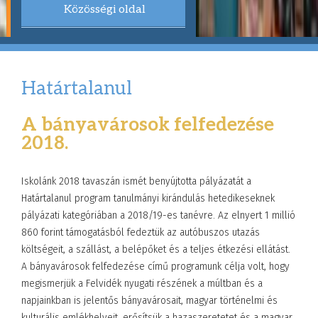
Közösségi oldal
Határtalanul
A bányavárosok felfedezése
2018.
Iskolánk 2018 tavaszán ismét benyújtotta pályázatát a
Határtalanul program tanulmányi kirándulás hetedikeseknek
pályázati kategóriában a 2018/19-es tanévre. Az elnyert 1 millió
860 forint támogatásból fedeztük az autóbuszos utazás
költségeit, a szállást, a belépőket és a teljes étkezési ellátást.
A bányavárosok felfedezése című programunk célja volt, hogy
megismerjük a Felvidék nyugati részének a múltban és a
napjainkban is jelentős bányavárosait, magyar történelmi és
kulturális emlékhelyeit, erősítsük a hazaszeretetet és a magyar