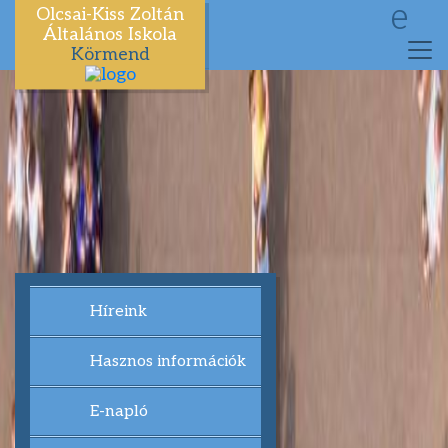
e
Olcsai-Kiss Zoltán
Általános Iskola
Körmend
Híreink
Hasznos információk
E-napló