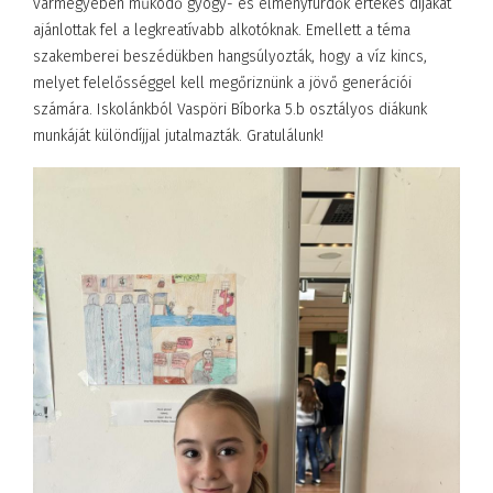
vármegyében működő gyógy- és élményfürdők értékes díjakat
ajánlottak fel a legkreatívabb alkotóknak. Emellett a téma
szakemberei beszédükben hangsúlyozták, hogy a víz kincs,
melyet felelősséggel kell megőriznünk a jövő generációi
számára. Iskolánkból Vaspöri Bíborka 5.b osztályos diákunk
munkáját különdíjjal jutalmazták. Gratulálunk!