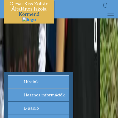
e
Olcsai-Kiss Zoltán
Általános Iskola
Körmend
Híreink
Hasznos információk
E-napló