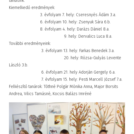
tanulónk.
Kiemelkedő eredmények:
3. évfolyam 7. hely: Cseresnyés Ádám 3.a.
6. évfolyam 10. hely: Zsenyuk Sára 6.b.
8. évfolyam 4. hely: Darázs Dániel 8.a.
9. hely: Dervalics Luca 8.a.
További eredményeink:
3. évfolyam 13. hely: Farkas Benedek 3.a.
20. hely: Rózsa-Gulyás Levente
László 3.b.
6. évfolyam 21. hely Adorján Gergely 6.a.
7. évfolyam 15. hely: Pesti Marcell József 7.a.
Felkészítő tanárok: Tóthné Polgár Mónika Anna, Major Borsits
Andrea, Vilics Tamásné, Kocsis Balázs Imréné