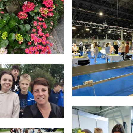
ágban az
Étkezés
J
2026. január 01. 12:36
ten – Ismerd meg
s
20
rnet Hotline
A háromszori étkezés díja 1136 Ft, az
lyszolgálat
ebéd díja 688 Ft.
át!
s 02. 13:14