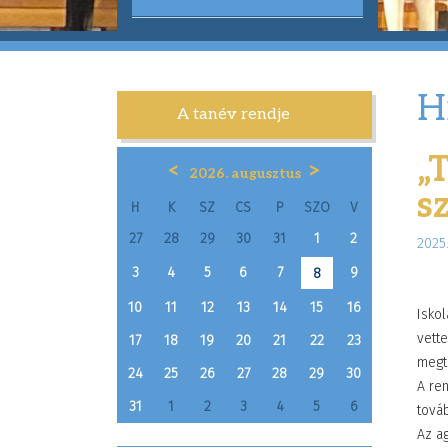
H
A tanév rendje
„
<
>
2026. augusztus
s
H
K
SZ
CS
P
SZO
V
27
28
29
30
31
1
2
2025
3
4
5
6
7
9
8
10
11
12
13
14
15
16
Isko
vette
17
18
19
20
21
22
23
megt
24
25
26
27
28
29
30
A re
31
1
2
3
4
5
6
tová
Az a