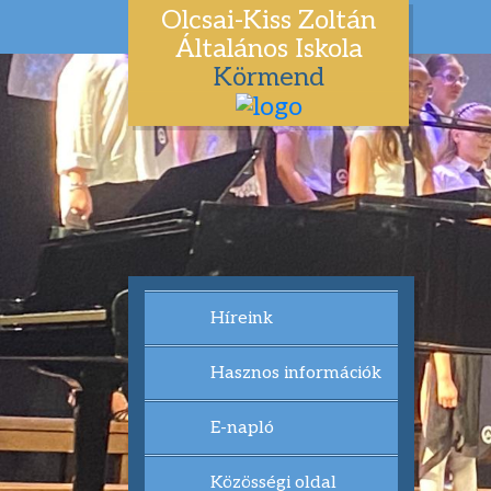
Olcsai-Kiss Zoltán
Általános Iskola
Körmend
Híreink
Hasznos információk
E-napló
Közösségi oldal