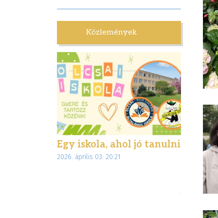
Közlemények
lettünk
Egy iskola, ahol jó tanulni
Biztons
:28
2026. április 03. 20:21
interne
az Inte
jogsegé
munkáj
2026. márciu