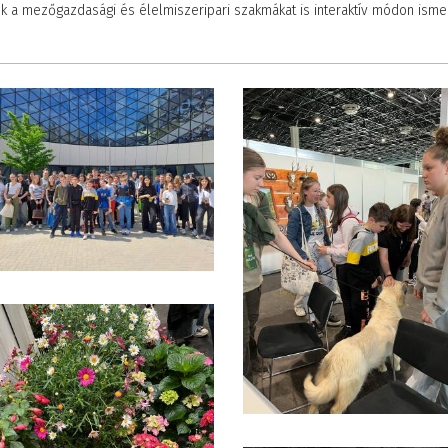
ok a mezőgazdasági és élelmiszeripari szakmákat is interaktív módon isme
ekkel
Élményekkel teli napok
N
kozták meg
Zánkán
S
2026. június 08. 10:47
20
nkat
19. 10:11