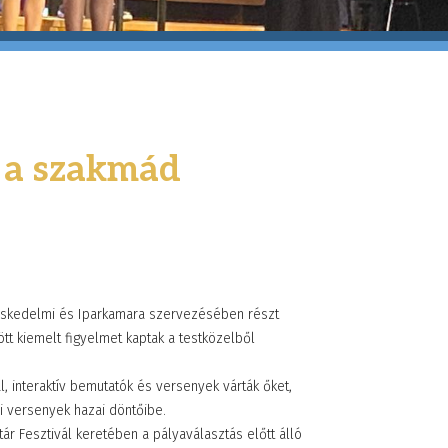
e a szakmád
ereskedelmi és Iparkamara szervezésében részt
tt kiemelt figyelmet kaptak a testközelből
interaktív bemutatók és versenyek várták őket,
i versenyek hazai döntőibe.
r Fesztivál keretében a pályaválasztás előtt álló