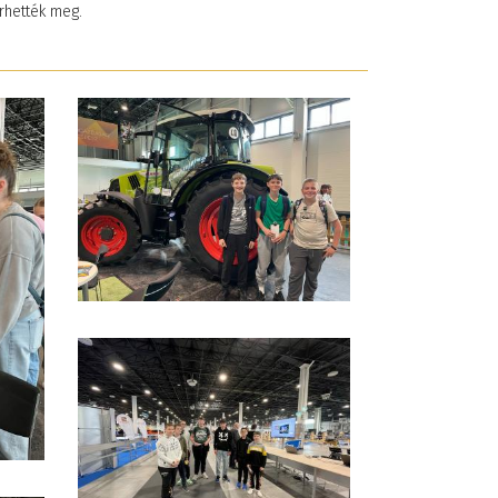
rhették meg.
émet nyelvi tábor
Együtt, lendületben 
teiermarkban
Teljesítménytúrával
26. május 28. 10:33
ünnepeltük a Magya
Sport Napját
2026. május 26. 15:34