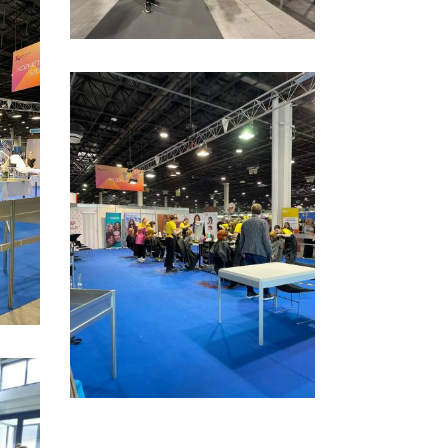
elzés tanulóink
Aktív iskola lettünk
2023. november 17. 08:28
portsikereiről
24. szeptember 18. 20:57