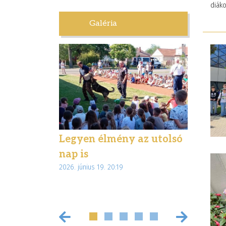
diák
Galéria
letben –
Legyen élmény az utolsó
Élmény
túrával
nap is
ajándé
2026. június 19. 20:19
 Magyar
diákjai
2026. június 