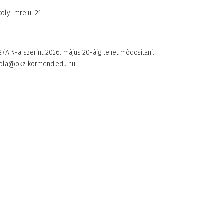
ly Imre u. 21.
2/A §-a szerint 2026. május 20-áig lehet módosítani.
skola@okz-kormend.edu.hu !
émet nyelvi tábor
Együtt, lendületben 
teiermarkban
Teljesítménytúrával
26. május 28. 10:33
ünnepeltük a Magya
Sport Napját
2026. május 26. 15:34