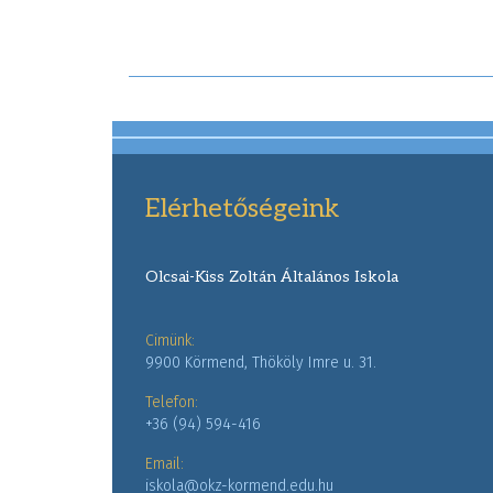
Elérhetőségeink
Olcsai-Kiss Zoltán Általános Iskola
Cimünk:
9900 Körmend, Thököly Imre u. 31.
Telefon:
+36 (94) 594-416
Email:
iskola@okz-kormend.edu.hu