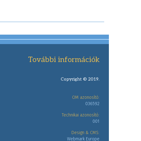
További információk
Copyright © 2019.
OM azonosító:
036592
Technikai azonosító:
001
Design & CMS:
Webmark Europe