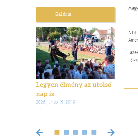
Magy
Galéria
A hit
Amen
Fazek
igaz
letben –
Legyen élmény az utolsó
Élmény
túrával
nap is
ajándé
2026. június 19. 20:19
 Magyar
diákjai
2026. június 