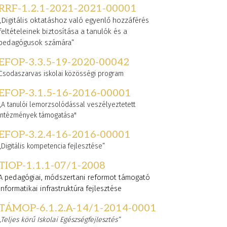
RRF-1.2.1-2021-2021-00001
„Digitális oktatáshoz való egyenlő hozzáférés
feltételeinek biztosítása a tanulók és a
pedagógusok számára”
EFOP-3.3.5-19-2020-00042
Csodaszarvas iskolai közösségi program
EFOP-3.1.5-16-2016-00001
„A tanulói lemorzsolódással veszélyeztetett
intézmények támogatása"
EFOP-3.2.4-16-2016-00001
„Digitális kompetencia fejlesztése”
TIOP-1.1.1-07/1-2008
A pedagógiai, módszertani reformot támogató
informatikai infrastruktúra fejlesztése
TÁMOP-6.1.2.A-14/1-2014-0001
„Teljes körű Iskolai Egészségfejlesztés”