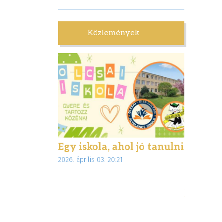
Közlemények
lettünk
Egy iskola, ahol jó tanulni
Biztons
:28
2026. április 03. 20:21
interne
az Inte
jogsegé
munkáj
2026. márciu