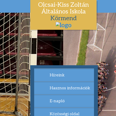
Olcsai-Kiss Zoltán
Általános Iskola
Körmend
Híreink
Hasznos információk
E-napló
Közösségi oldal