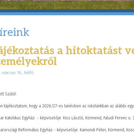
íreink
ájékoztatás a hitoktatást v
zemélyekről
 március 16., hétfő
elt Szülő!
n tájékoztatom, hogy a 2026/27-es tanévben az iskolánkban az alábbi egyhá
r Katolikus Egyház - képviselője: Kiss László, Körmend, Faludi Ferenc u. 3
arországi Református Egyház - képviselője: Kamondi Péter, Körmend, Kossu