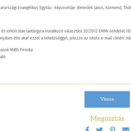
arországi Evangélikus Egyház -képviselője: Benedek János, Körmend, Thökö
- és erkölcstan tantárgyra vonatkozó választást 20/2012 EMMI rendelet 18
nyiben élni akar ezzel a lehetőséggel, jelezze az iskola e-mail címén: i
asné Mittli Piroska
gató
ekkel
Élményekkel teli napok
N
kozták meg
Zánkán
S
2026. június 08. 10:47
20
nkat
Vissza
19. 10:11
Megosztás