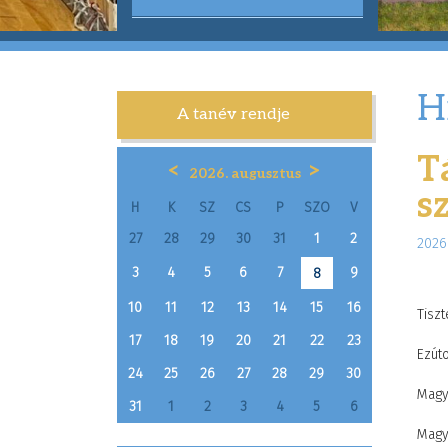
H
A tanév rendje
T
<
>
2026. augusztus
s
H
K
SZ
CS
P
SZO
V
27
28
29
30
31
1
2
2026.
3
4
5
6
7
9
8
10
11
12
13
14
15
16
Tiszt
17
18
19
20
21
22
23
Ezúto
24
25
26
27
28
29
30
Magya
31
1
2
3
4
5
6
Magy