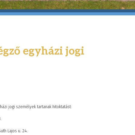
égző egyházi jogi
zi jogi személyek tartanak hitoktatást:
.
th Lajos u. 24.