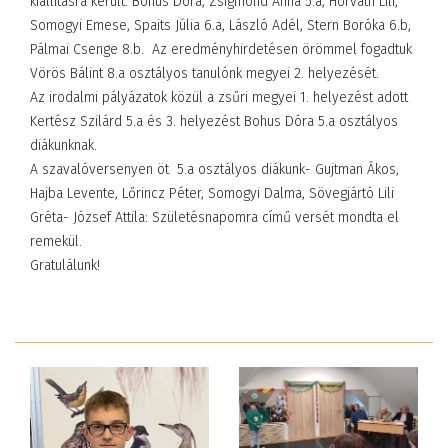
kiállításra került: Bohus Dóra, Zsigmond Anna 5.a, Horváth Lili,
Somogyi Emese, Spaits Júlia 6.a, László Adél, Stern Boróka 6.b,
Pálmai Csenge 8.b. Az eredményhirdetésen örömmel fogadtuk
Vörös Bálint 8.a osztályos tanulónk megyei 2. helyezését.
Az irodalmi pályázatok közül a zsűri megyei 1. helyezést adott
Kertész Szilárd 5.a és 3. helyezést Bohus Dóra 5.a osztályos
diákunknak.
A szavalóversenyen öt 5.a osztályos diákunk- Gujtman Ákos,
Hajba Levente, Lőrincz Péter, Somogyi Dalma, Sövegjártó Lili
Gréta- József Attila: Születésnapomra című versét mondta el
remekül.
Gratulálunk!