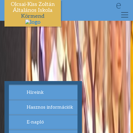
e
Olcsai-Kiss Zoltán
Általános Iskola
Körmend
Híreink
Hasznos információk
E-napló