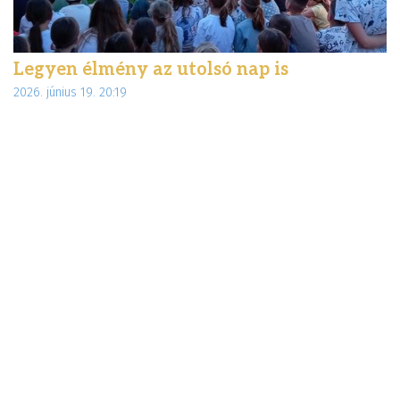
Legyen élmény az utolsó nap is
É
2026. június 19. 20:19
d
20