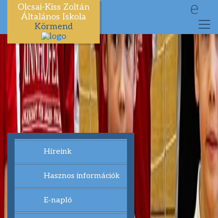
e
Olcsai-Kiss Zoltán
Általános Iskola
Körmend
Híreink
Hasznos információk
E-napló