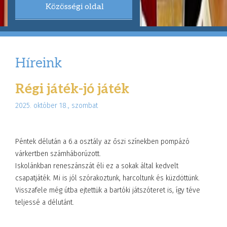
Közösségi oldal
Híreink
Régi játék-jó játék
2025. október 18., szombat
Péntek délután a 6.a osztály az őszi színekben pompázó
várkertben számháborúzott.
Iskolánkban reneszánszát éli ez a sokak által kedvelt
csapatjáték. Mi is jól szórakoztunk, harcoltunk és küzdöttünk.
Visszafele még útba ejtettük a bartóki játszóteret is, így téve
teljessé a délutánt.