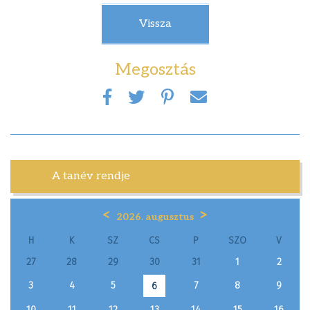
Vissza
Megosztás
A tanév rendje
<
>
2026. augusztus
H
K
SZ
CS
P
SZO
V
27
28
29
30
31
1
2
3
4
5
7
8
9
6
10
11
12
13
14
15
16