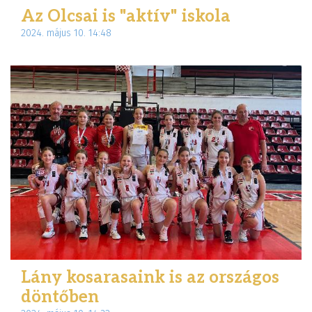
Az Olcsai is "aktív" iskola
2024. május 10. 14:48
Lány kosarasaink is az országos
döntőben