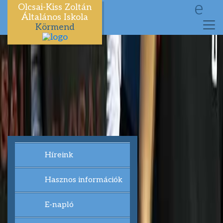
e
Olcsai-Kiss Zoltán
Általános Iskola
Körmend
Híreink
Hasznos információk
E-napló