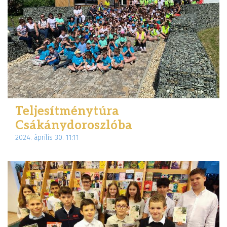
Teljesítménytúra
Csákánydoroszlóba
2024. április 30. 11:11