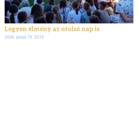
Legyen élmény az utolsó nap is
É
2026. június 19. 20:19
d
20