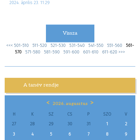
2024. április 23. 11:29
Vissza
<<<
501-510
511-520
521-530
531-540
541-550
551-560
561-
570
571-580
581-590
591-600
601-610
611-620
>>>
A tanév rendje
<
>
2026. augusztus
H
K
SZ
CS
P
SZO
V
27
28
29
30
31
1
2
3
4
5
6
7
8
9