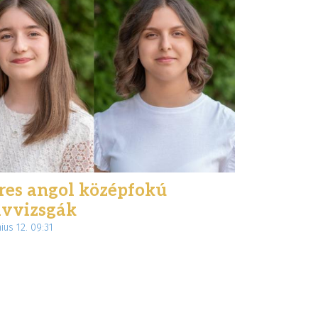
res angol középfokú
lvvizsgák
nius 12. 09:31