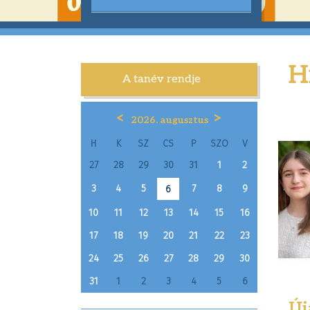
H
A tanév rendje
<
>
2026. augusztus
H
K
SZ
CS
P
SZO
V
27
28
29
30
31
1
2
3
4
5
7
8
9
6
10
11
12
13
14
15
16
17
18
19
20
21
22
23
24
25
26
27
28
29
30
31
1
2
3
4
5
6
Új