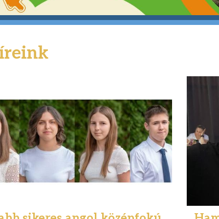
íreink
abb sikeres angol középfokú
Ham