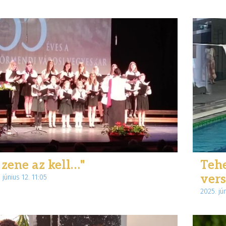
 zene az kell…"
Tehe
ver
 június 12. 11:05
2025. jún