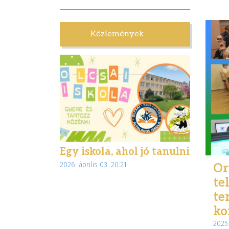
Közlemények
lettünk
Egy iskola, ahol jó tanulni
Biztons
:28
2026. április 03. 20:21
interne
Or
te
az Inte
te
jogsegé
ko
munkáj
2025.
2026. márciu