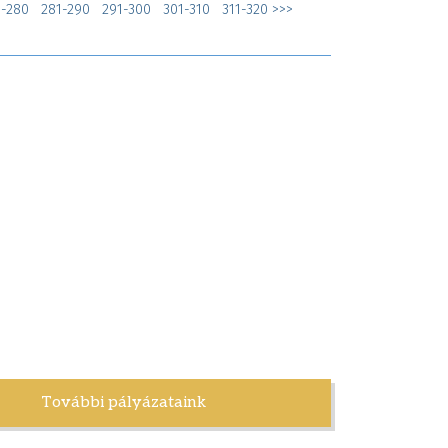
1-280
281-290
291-300
301-310
311-320
>>>
További pályázataink