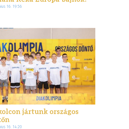
nius 16. 19:56
émet nyelvi tábor
Együtt, lendületben 
teiermarkban
Teljesítménytúrával
26. május 28. 10:33
ünnepeltük a Magya
Sport Napját
olcon jártunk országos
2026. május 26. 15:34
tőn
nius 16. 14:20