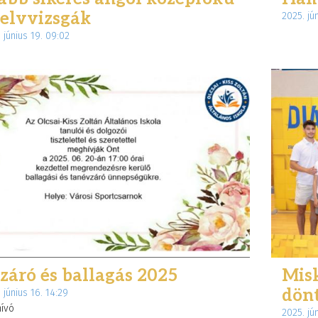
elvvizsgák
2025. jú
 június 19. 09:02
ekkel
Élményekkel teli napok
N
kozták meg
Zánkán
S
2026. június 08. 10:47
20
nkat
19. 10:11
záró és ballagás 2025
Misk
dön
 június 16. 14:29
ívó
2025. jú