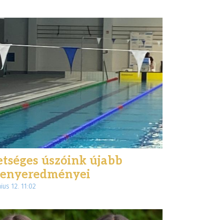
tséges úszóink újabb
senyeredményei
ius 12. 11:02