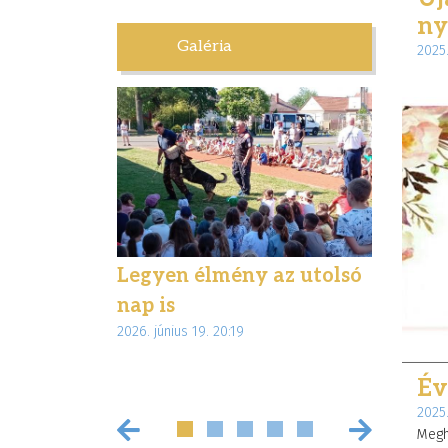
ny
Galéria
2025.
letben –
Legyen élmény az utolsó
Élmény
túrával
nap is
ajándé
2026. június 19. 20:19
 Magyar
diákjai
2026. június 
Év
2025.
Megh