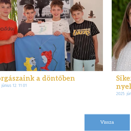
rgászaink a döntőben
Sike
nye
 június 12. 11:01
2025. jú
Vissza