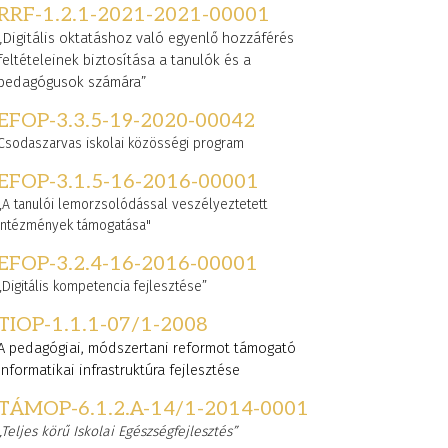
RRF-1.2.1-2021-2021-00001
„Digitális oktatáshoz való egyenlő hozzáférés
feltételeinek biztosítása a tanulók és a
pedagógusok számára”
EFOP-3.3.5-19-2020-00042
Csodaszarvas iskolai közösségi program
EFOP-3.1.5-16-2016-00001
„A tanulói lemorzsolódással veszélyeztetett
intézmények támogatása"
EFOP-3.2.4-16-2016-00001
„Digitális kompetencia fejlesztése”
TIOP-1.1.1-07/1-2008
A pedagógiai, módszertani reformot támogató
informatikai infrastruktúra fejlesztése
TÁMOP-6.1.2.A-14/1-2014-0001
„Teljes körű Iskolai Egészségfejlesztés”