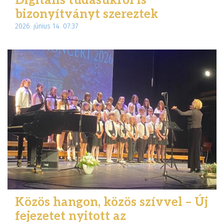
Digitális tudásukról is
bizonyítványt szereztek
2026. június 14. 07:37
Közös hangon, közös szívvel – Új
fejezetet nyitott az