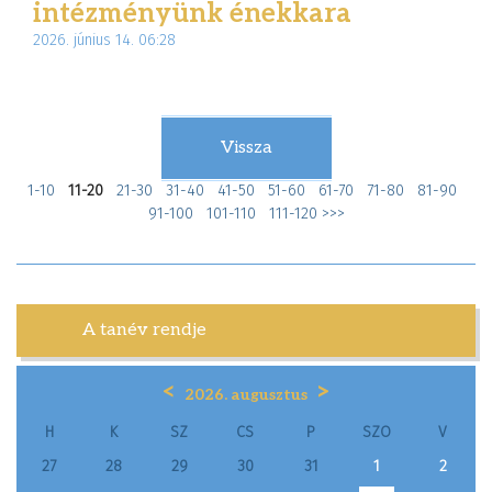
intézményünk énekkara
2026. június 14. 06:28
Vissza
1-10
11-20
21-30
31-40
41-50
51-60
61-70
71-80
81-90
91-100
101-110
111-120
>>>
A tanév rendje
<
>
2026. augusztus
H
K
SZ
CS
P
SZO
V
27
28
29
30
31
1
2