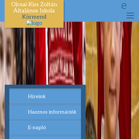
e
Olcsai-Kiss Zoltán
Általános Iskola
Körmend
Híreink
Hasznos információk
E-napló