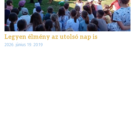
Legyen élmény az utolsó nap is
É
2026. június 19. 20:19
d
20