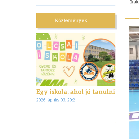
Grat
Közlemények
lettünk
Egy iskola, ahol jó tanulni
Biztons
:28
2026. április 03. 20:21
interne
az Inte
jogsegé
munkáj
2026. márciu