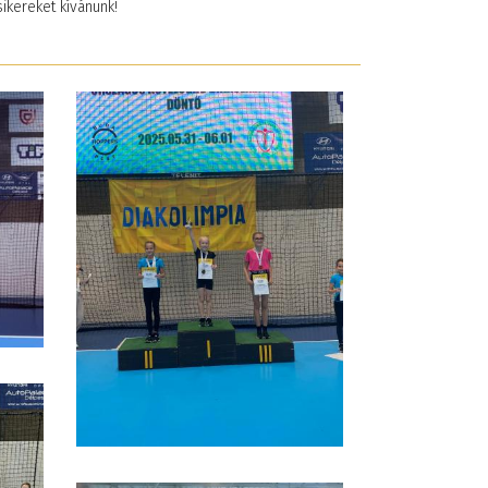
ikereket kívánunk!
elzés tanulóink
Aktív iskola lettünk
2023. november 17. 08:28
portsikereiről
24. szeptember 18. 20:57