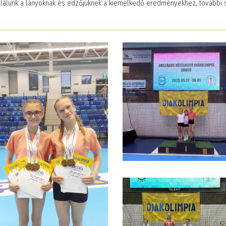
ulálunk a lányoknak és edzőjüknek a kiemelkedő eredményekhez, további s
ágban az
Étkezés
J
2026. január 01. 12:36
ten – Ismerd meg
s
20
rnet Hotline
A háromszori étkezés díja 1136 Ft, az
lyszolgálat
ebéd díja 688 Ft.
át!
s 02. 13:14