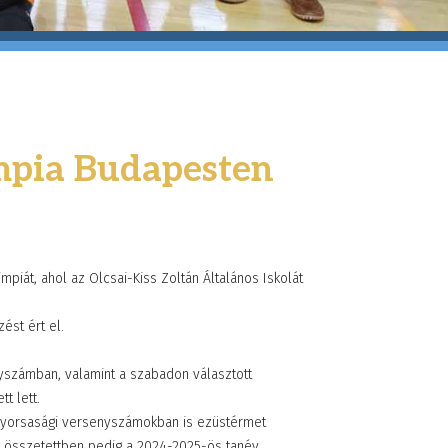
mpia Budapesten
iát, ahol az Olcsai-Kiss Zoltán Általános Iskolát
ést ért el.
yszámban, valamint a szabadon választott
t lett.
 gyorsasági versenyszámokban is ezüstérmet
ni összetettben pedig a 2024-2025-ös tanév