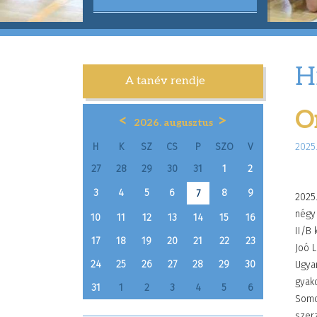
H
A tanév rendje
O
<
>
2026. augusztus
H
K
SZ
CS
P
SZO
V
2025.
27
28
29
30
31
1
2
3
4
5
6
8
9
7
2025
négy
10
11
12
13
14
15
16
II/B
17
18
19
20
21
22
23
Joó L
24
25
26
27
28
29
30
Ugya
gyako
31
1
2
3
4
5
6
Somo
szer