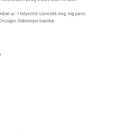
zámban az 1.helyezést szerezték meg, míg páros
 Országos Diákolimpia bajnokai.
a
émet nyelvi tábor
Együtt, lendületben 
teiermarkban
Teljesítménytúrával
26. május 28. 10:33
ünnepeltük a Magya
Sport Napját
2026. május 26. 15:34