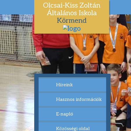
Olcsai-Kiss Zoltán
Általános Iskola
Körmend
Híreink
Hasznos információk
E-napló
Közösségi oldal