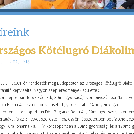
íreink
rszágos Kötélugró Diákoli
 június 02., hétfő
.05.31-06.01-én rendezték meg Budapesten az Országos Kötélugró Diákolimp
 tanuló képviselte. Nagyon szép eredmények születtek.
 korcsoportban Török Hédi 4.b, 30mp gyorsasági versenyszámban 15.helyez
uca Hanna 4.a, szabadon választott gyakorlattal a 14.helyen végzett.
nebben a korcsoportban Déri Boglárka Bella 4.a, 30mp gyorsasági versen
rlatával is az 5.helyet szerezte meg, egyéni összetettben pedig 3.helyezet
gyi Kíra Johanna 7.a, III/A korcsoportban a 30mp gyorsasági és a 180mp
zett, szabadon választott gyakorlatával pedig a 4.helyezést érte el, egyé