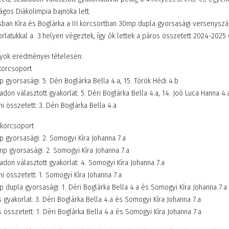
gos Diákolimpia bajnoka lett.
sban Kíra és Boglárka a III.korcsortban 30mp dupla gyorsasági versenys
rlatukkal a 3.helyen végeztek, így ők lettek a páros összetett 2024-2025
nyok eredményei tételesen:
korcsoport
 gyorsasági: 5. Déri Boglárka Bella 4.a, 15. Török Hédi 4.b
don választott gyakorlat: 5. Déri Boglárka Bella 4.a, 14. Joó Luca Hanna 4.
i összetett: 3. Déri Boglárka Bella 4.a
 korcsoport
 gyorsasági: 2. Somogyi Kíra Johanna 7.a
ekkel
Élményekkel teli napok
N
p gyorsasági: 2. Somogyi Kíra Johanna 7.a
kozták meg
Zánkán
S
don választott gyakorlat: 4. Somogyi Kíra Johanna 7.a
2026. június 08. 10:47
20
nkat
i összetett: 1. Somogyi Kíra Johanna 7.a
19. 10:11
 dupla gyorsasági: 1. Déri Boglárka Bella 4.a és Somogyi Kíra Johanna 7.a
 gyakorlat: 3. Déri Boglárka Bella 4.a és Somogyi Kíra Johanna 7.a
 összetett: 1. Déri Boglárka Bella 4.a és Somogyi Kíra Johanna 7.a