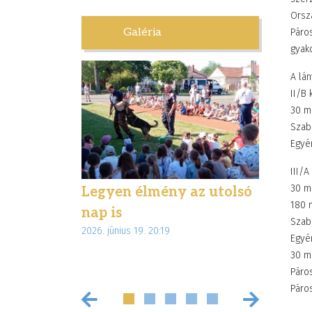
Orszá
Galéria
Páro
gyako
A lá
II/B 
30 mp
Szaba
Egyén
III/A
30 mp
letben –
Legyen élmény az utolsó
Élmény
180 m
túrával
nap is
ajándé
Szaba
2026. június 19. 20:19
 Magyar
diákjai
Egyén
2026. június 
30 mp
Páros
Páros