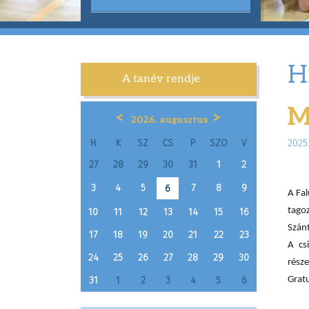
H
A tanév rendje
M
<
>
2026. augusztus
H
K
SZ
CS
P
SZO
V
2025.
27
28
29
30
31
1
2
3
4
5
7
8
9
6
A Fa
tagoz
10
11
12
13
14
15
16
Szánt
17
18
19
20
21
22
23
A cs
24
25
26
27
28
29
30
része
31
1
2
3
4
5
6
Gratu