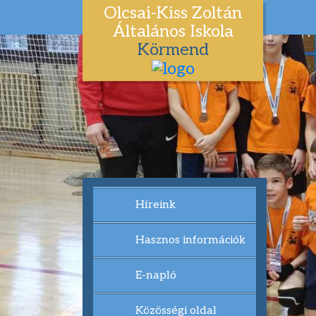
Olcsai-Kiss Zoltán
Általános Iskola
Körmend
Híreink
Hasznos információk
E-napló
Közösségi oldal