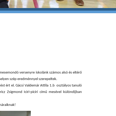
 mesemondó versenyre iskolánk számos alsó és eltérő
 melyen szép eredménnyel szerepeltek.
ést ért el. Gácsi Valdemár Attila 1.b osztályos tanuló
icz Zsigmond Iciri-piciri című mesével különdíjban
anáraiknak!