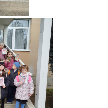
elzés tanulóink
Aktív iskola lettünk
2023. november 17. 08:28
portsikereiről
24. szeptember 18. 20:57