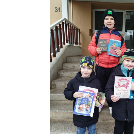
ekkel
Élményekkel teli napok
N
kozták meg
Zánkán
S
2026. június 08. 10:47
20
nkat
19. 10:11