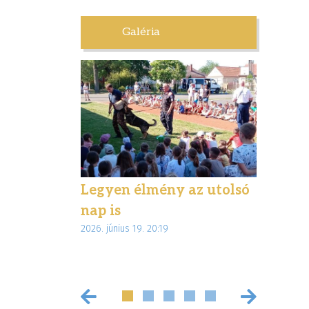
Galéria
letben –
Legyen élmény az utolsó
Élmény
túrával
nap is
ajándé
2026. június 19. 20:19
 Magyar
diákjai
2026. június 