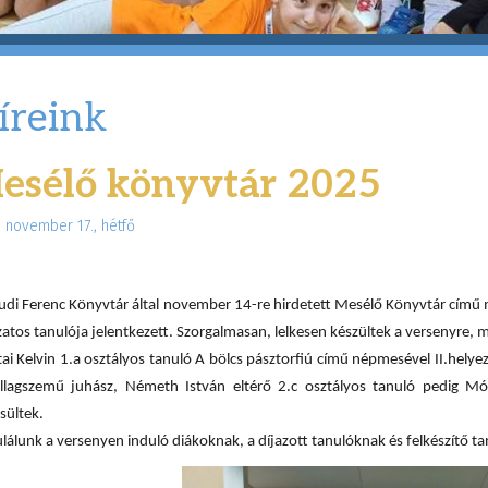
íreink
esélő könyvtár 2025
 november 17., hétfő
ludi Ferenc Könyvtár által november 14-re hirdetett Mesélő Könyvtár című
atos tanulója jelentkezett. Szorgalmasan, lelkesen készültek a versenyre,
ai Kelvin 1.a osztályos tanuló A bölcs pásztorfiú című népmesével II.helyez
illagszemű juhász, Németh István eltérő 2.c osztályos tanuló pedig Mór
sültek.
lálunk a versenyen induló diákoknak, a díjazott tanulóknak és felkészítő t