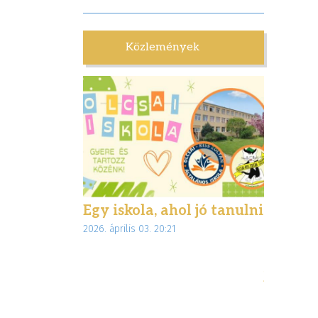
Közlemények
lettünk
Egy iskola, ahol jó tanulni
Biztons
:28
2026. április 03. 20:21
interne
az Inte
jogsegé
munkáj
2026. márciu