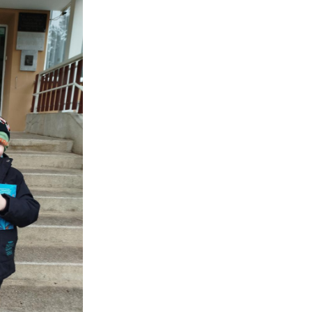
émet nyelvi tábor
Együtt, lendületben 
teiermarkban
Teljesítménytúrával
26. május 28. 10:33
ünnepeltük a Magya
Sport Napját
2026. május 26. 15:34