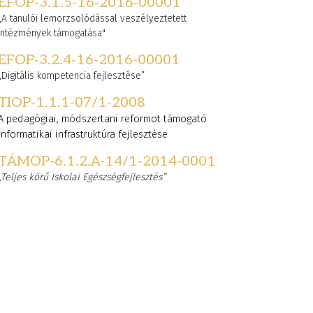
EFOP-3.1.5-16-2016-00001
„A tanulói lemorzsolódással veszélyeztetett
intézmények támogatása"
EFOP-3.2.4-16-2016-00001
„Digitális kompetencia fejlesztése”
TIOP-1.1.1-07/1-2008
A pedagógiai, módszertani reformot támogató
informatikai infrastruktúra fejlesztése
TÁMOP-6.1.2.A-14/1-2014-0001
„Teljes körű Iskolai Egészségfejlesztés”