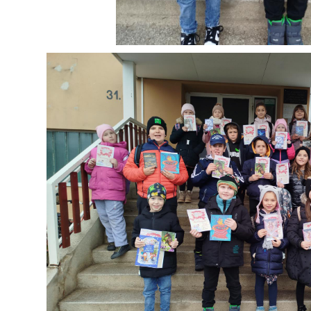
ágban az
Étkezés
J
2026. január 01. 12:36
ten – Ismerd meg
s
20
rnet Hotline
A háromszori étkezés díja 1136 Ft, az
lyszolgálat
ebéd díja 688 Ft.
át!
s 02. 13:14