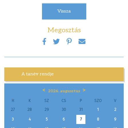
Vissza
Megosztás
A tanév rendje
<
>
2026. augusztus
H
K
SZ
CS
P
SZO
V
27
28
29
30
31
1
2
3
4
5
6
8
9
7