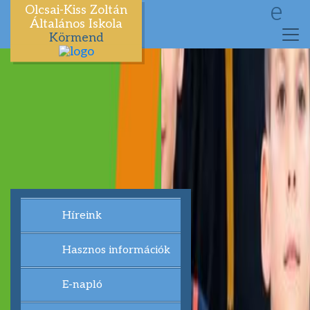
e
Olcsai-Kiss Zoltán
Általános Iskola
Körmend
Híreink
Hasznos információk
E-napló