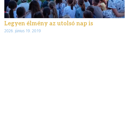
Legyen élmény az utolsó nap is
É
2026. június 19. 20:19
d
20