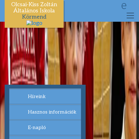
e
Olcsai-Kiss Zoltán
Általános Iskola
Körmend
Híreink
Hasznos információk
E-napló