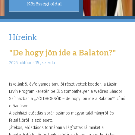
Közösségi oldal
Híreink
"De hogy jön ide a Balaton?"
2025. október 15., szerda
Iskolánk 5. évfolyamos tanulói részt vettek kedden, a Lázár
Ervin Program keretén belül Szombathelyen a Weöres Sándor
Színházban a ,,ZÖLDBORSÓK – de hogy jön ide a Balaton?” című
előadáson.
A színházi előadás során számos magyar találmányról és
feltalálóról is szó esett.
Játékos, előadásos formában világítottak rá minket a
fenntartható fejlődés fontosságára, illetve arra is, hogy kis