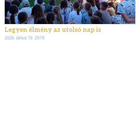
Legyen élmény az utolsó nap is
É
2026. június 19. 20:19
d
20