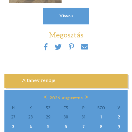
Vissza
Megosztás
A tanév rendje
<
>
2026. augusztus
H
K
SZ
CS
P
SZO
V
27
28
29
30
31
1
2
3
4
5
6
7
8
9