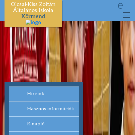
e
Olcsai-Kiss Zoltán
Általános Iskola
Körmend
Híreink
Hasznos információk
E-napló