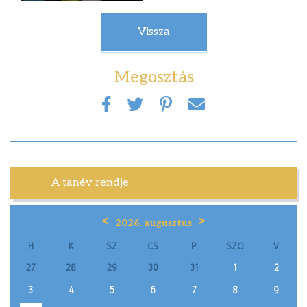
Vissza
Megosztás
A tanév rendje
<
>
2026. augusztus
H
K
SZ
CS
P
SZO
V
27
28
29
30
31
1
2
3
4
5
6
7
8
9