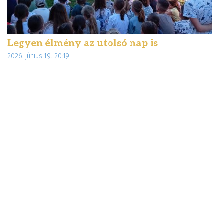
Legyen élmény az utolsó nap is
É
2026. június 19. 20:19
d
20