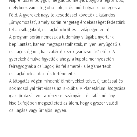
Naprendszer bolygóit, megtudtuk, melyik bolygó a legforróbb,
melyiknek van a legtöbb holdja, és miért olyan különleges a
Föld. A gyerekek nagy lelkesedéssel követték a kalandos
„űrnyomozást”, amely során rengeteg érdekességet fedeztünk
fel a csillagokról, csillagképekről és a világegyetemről.
A program során nemcsak a tudomány világába nyertünk
bepillantást, hanem megtapasztalhattuk, milyen lenyűgöző a
csillagos égbolt, ha szakértő kezek „varázsolják” elénk. A
gyerekek ámulva figyelték, ahogy a kupola mennyezetén
felragyognak a csillagok, és felismerték a legismertebb
csillagképek alakjait és történeteit is.
A látogatás végén mindenki élményekkel telve, új tudással és
sok mosollyal tért vissza az iskolába. A Planetárium látogatása
igazi űrutazás volt a képzelet szárnyán – és talán néhány
kisdiák fejében megszületett az álom, hogy egyszer valódi
csillagász vagy űrhajós legyen.