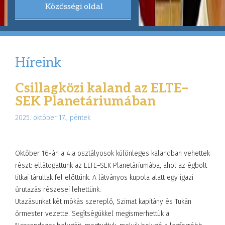
Közösségi oldal
Híreink
Csillagközi kaland az ELTE–
SEK Planetáriumában
2025. október 17., péntek
Október 16-án a 4.a osztályosok különleges kalandban vehettek
részt: ellátogattunk az ELTE–SEK Planetáriumába, ahol az égbolt
titkai tárultak fel előttünk. A látványos kupola alatt egy igazi
űrutazás részesei lehettünk.
Utazásunkat két mókás szereplő, Szimat kapitány és Tukán
őrmester vezette. Segítségükkel megismerhettük a