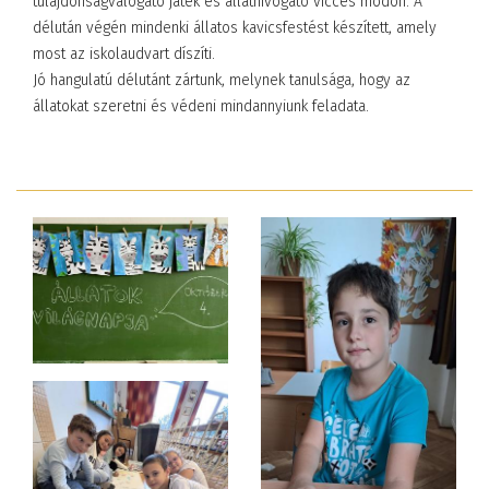
tulajdonságválogató játék és állathívogató vicces módon. A
délután végén mindenki állatos kavicsfestést készített, amely
most az iskolaudvart díszíti.
Jó hangulatú délutánt zártunk, melynek tanulsága, hogy az
állatokat szeretni és védeni mindannyiunk feladata.