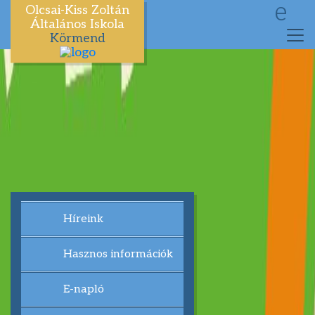
e
Olcsai-Kiss Zoltán
Általános Iskola
Körmend
Híreink
Hasznos információk
E-napló